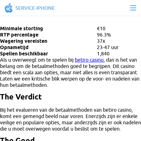
SERVICE-IPHONE
Minimale storting
€10
RTP percentage
96.3%
Wagering vereisten
37x
Opnametijd
23-47 uur
Spellen beschikbaar
1,840
Als u overweegt om te spelen bij
betiro casino
, dan is het van
belang om de betaalmethoden goed te begrijpen. Dit casino
biedt een scala aan opties, maar niet alles is even transparant.
Laten we een kritische blik werpen op de voor- en nadelen van
hun betaalmethoden.
The Verdict
Bij het evalueren van de betaalmethoden van betiro casino,
komt een gemengd beeld naar voren. Enerzijds zijn er enkele
veilige en populaire opties, maar anderzijds zijn er ook nadelen
die u moet overwegen voordat u beslist om te spelen.
The Good