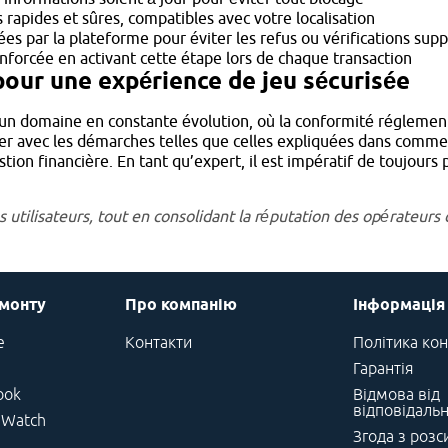
 rapides et sûres, compatibles avec votre localisation
xées par la plateforme pour éviter les refus ou vérifications su
enforcée en activant cette étape lors de chaque transaction
pour une expérience de jeu sécurisée
t un domaine en constante évolution, où la conformité réglementa
iser avec les démarches telles que celles expliquées dans commen
estion financière. En tant qu’expert, il est impératif de toujou
s utilisateurs, tout en consolidant la réputation des opérateurs
емонту
Про компанію
Інформація
e
Контакти
Політика кон
Гарантія
ook
Відмова від
відповідальн
 Watch
Згода з роз