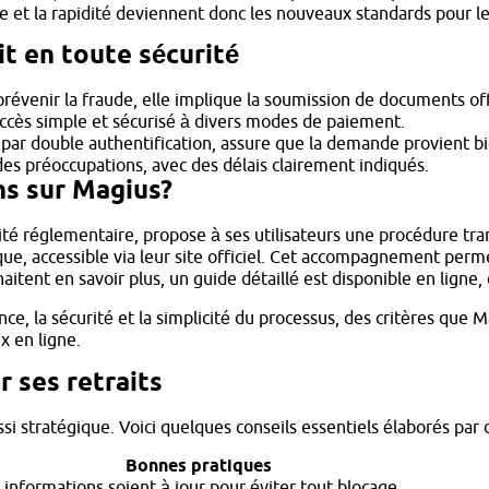
e et la rapidité deviennent donc les nouveaux standards pour le
it en toute sécurité
évenir la fraude, elle implique la soumission de documents offi
ccès simple et sécurisé à divers modes de paiement.
 par double authentification, assure que la demande provient bi
des préoccupations, avec des délais clairement indiqués.
ns sur Magius?
ité réglementaire, propose à ses utilisateurs une procédure tra
ifique, accessible via leur site officiel. Cet accompagnement p
haitent en savoir plus, un guide détaillé est disponible en ligne
nce, la sécurité et la simplicité du processus, des critères que 
x en ligne.
 ses retraits
si stratégique. Voici quelques conseils essentiels élaborés par 
Bonnes pratiques
 informations soient à jour pour éviter tout blocage