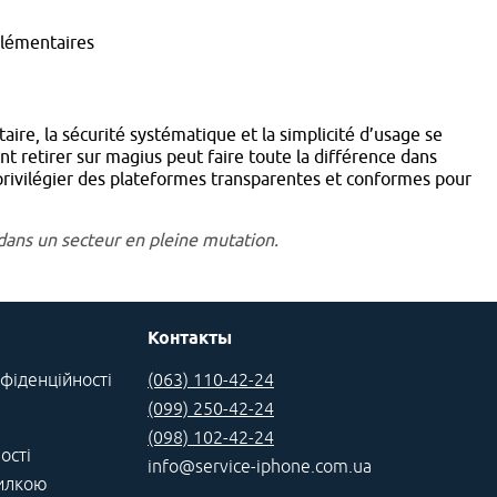
pplémentaires
ire, la sécurité systématique et la simplicité d’usage se
t retirer sur magius peut faire toute la différence dans
rs privilégier des plateformes transparentes et conformes pour
 dans un secteur en pleine mutation.
Контакты
фіденційності
(063) 110-42-24
(099) 250-42-24
(098) 102-42-24
ості
info@service-iphone.com.ua
силкою