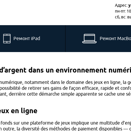
Адрес:
у
пн-пт: 1
сб, вс: 
Ремонт iPad
Ремонт MacB
t d’argent dans un environnement numér
t numérique, notamment dans le domaine des jeux en ligne, la 
 possibilité de retirer ses gains de façon efficace, rapide et co
dant, derrière cette démarche simple apparente se cache une sér
eux en ligne
e fonds sur une plateforme de jeux implique une multitude d’enj
 En outre, la diversité des méthodes de paiement disponibles — 