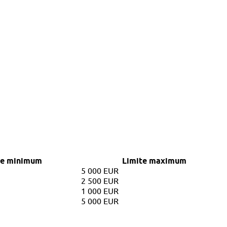
te minimum
Limite maximum
5 000 EUR
2 500 EUR
1 000 EUR
5 000 EUR