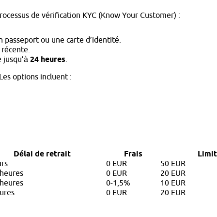
processus de vérification KYC (Know Your Customer) :
 passeport ou une carte d’identité.
 récente.
e jusqu’à
24 heures
.
Les options incluent :
Délai de retrait
Frais
Limi
urs
0 EUR
50 EUR
 heures
0 EUR
20 EUR
 heures
0-1,5%
10 EUR
ures
0 EUR
20 EUR