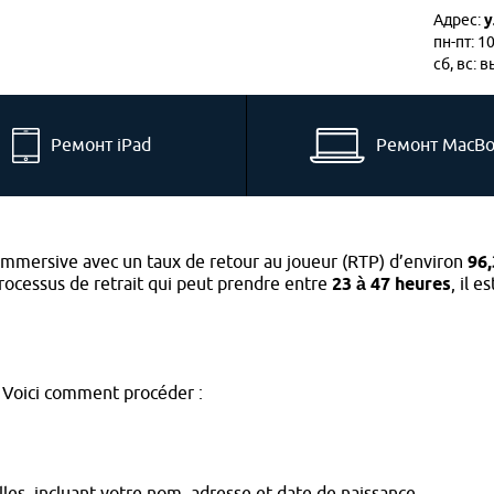
Адрес:
у
пн-пт: 1
сб, вс: 
Ремонт iPad
Ремонт MacB
immersive avec un taux de retour au joueur (RTP) d’environ
96
processus de retrait qui peut prendre entre
23 à 47 heures
, il 
 Voici comment procéder :
les, incluant votre nom, adresse et date de naissance.