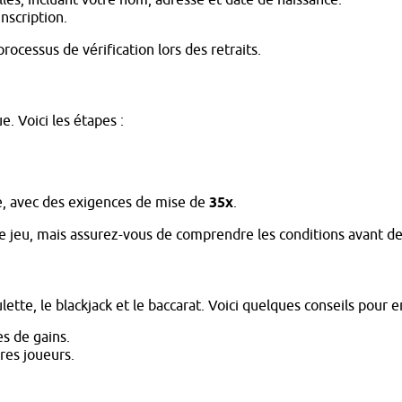
nscription.
 processus de vérification lors des retraits.
. Voici les étapes :
, avec des exigences de mise de
35x
.
 jeu, mais assurez-vous de comprendre les conditions avant d
tte, le blackjack et le baccarat. Voici quelques conseils pour en
s de gains.
tres joueurs.