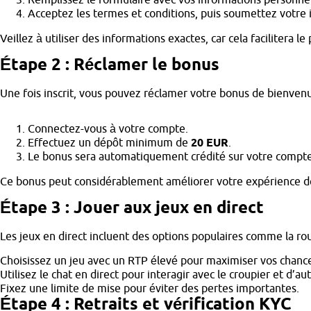
Acceptez les termes et conditions, puis soumettez votre i
Veillez à utiliser des informations exactes, car cela facilitera le
Étape 2 : Réclamer le bonus
Une fois inscrit, vous pouvez réclamer votre bonus de bienvenue
Connectez-vous à votre compte.
Effectuez un dépôt minimum de
20 EUR
.
Le bonus sera automatiquement crédité sur votre compte
Ce bonus peut considérablement améliorer votre expérience de
Étape 3 : Jouer aux jeux en direct
Les jeux en direct incluent des options populaires comme la roule
Choisissez un jeu avec un RTP élevé pour maximiser vos chance
Utilisez le chat en direct pour interagir avec le croupier et d’au
Fixez une limite de mise pour éviter des pertes importantes.
Étape 4 : Retraits et vérification KYC