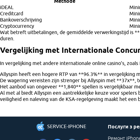
Methode
iDEAL
Mini
Creditcard
Mini
Bankoverschrijving
Mini
Cryptocurrency
Mini
Wat betreft uitbetalingen, de gemiddelde verwerkingstijd is *
duren.
Vergelijking met Internationale Concu
In vergelijking met andere internationale online casino’s, zoal
Allyspin heeft een hogere RTP van **96.3%** in vergelijking 
De wagering vereisten zijn strenger bij Allyspin met **37x**, 
Het aanbod van ongeveer **1,840** spellen is vergelijkbaar m
Al met al biedt Allyspin een aantrekkelijke keuze voor speler
veiligheid en naleving van de KSA-regelgeving maakt het een 
SERVICE-IPHONE
Послуги з р
Ремонт iPhon