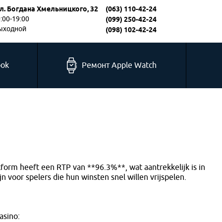
л. Богдана Хмельницкого, 32
(063) 110-42-24
0:00-19:00
(099) 250-42-24
выходной
(098) 102-42-24
ook
Ремонт Apple Watch
tform heeft een RTP van **96.3%**, wat aantrekkelijk is in
 voor spelers die hun winsten snel willen vrijspelen.
asino: