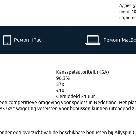
Адрес:
у
пн-пт: 1
сб, вс: 
Ремонт iPad
Ремонт MacB
Kansspelautoriteit (KSA)
96.3%
37x
€10
Gemiddeld 31 uur
 een competitieve omgeving voor spelers in Nederland. Het pla
**37x** wagering vereisten voor bonussen kunnen uitdagend zijn
onder een overzicht van de beschikbare bonussen bij Allyspin C