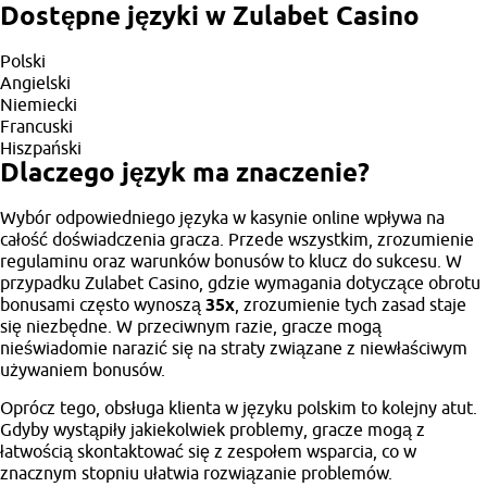
Dostępne języki w Zulabet Casino
Polski
Angielski
Niemiecki
Francuski
Hiszpański
Dlaczego język ma znaczenie?
Wybór odpowiedniego języka w kasynie online wpływa na
całość doświadczenia gracza. Przede wszystkim, zrozumienie
regulaminu oraz warunków bonusów to klucz do sukcesu. W
przypadku Zulabet Casino, gdzie wymagania dotyczące obrotu
bonusami często wynoszą
35x
, zrozumienie tych zasad staje
się niezbędne. W przeciwnym razie, gracze mogą
nieświadomie narazić się na straty związane z niewłaściwym
używaniem bonusów.
Oprócz tego, obsługa klienta w języku polskim to kolejny atut.
Gdyby wystąpiły jakiekolwiek problemy, gracze mogą z
łatwością skontaktować się z zespołem wsparcia, co w
znacznym stopniu ułatwia rozwiązanie problemów.