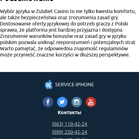
Wybór języka w Zulabet Casino to nie tylko kwestia komfortu,
ale także bezpieczeństwa oraz zrozumienia zasad gry.
Dostosowanie oferty językowej do potrzeb graczy z Polski
sprawia, że platforma jest bardziej przyjazna i dostępna.
Zrozumienie warunków bonusów oraz zasad gry w języku
polskim pozwala uniknąć nieporozumień i potencjalnych strat.
Warto pamiętać, że odpowiednia znajomość regulaminów
może przynieść znaczne korzyści w dłuższej perspektywie.
SERVICE-IPHONE
Контакты
(063) 110-42-24
(099) 250-42-24