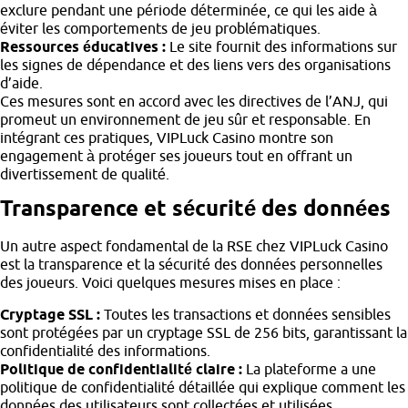
exclure pendant une période déterminée, ce qui les aide à
éviter les comportements de jeu problématiques.
Ressources éducatives :
Le site fournit des informations sur
les signes de dépendance et des liens vers des organisations
d’aide.
Ces mesures sont en accord avec les directives de l’ANJ, qui
promeut un environnement de jeu sûr et responsable. En
intégrant ces pratiques, VIPLuck Casino montre son
engagement à protéger ses joueurs tout en offrant un
divertissement de qualité.
Transparence et sécurité des données
Un autre aspect fondamental de la RSE chez VIPLuck Casino
est la transparence et la sécurité des données personnelles
des joueurs. Voici quelques mesures mises en place :
Cryptage SSL :
Toutes les transactions et données sensibles
sont protégées par un cryptage SSL de 256 bits, garantissant la
confidentialité des informations.
Politique de confidentialité claire :
La plateforme a une
politique de confidentialité détaillée qui explique comment les
données des utilisateurs sont collectées et utilisées.