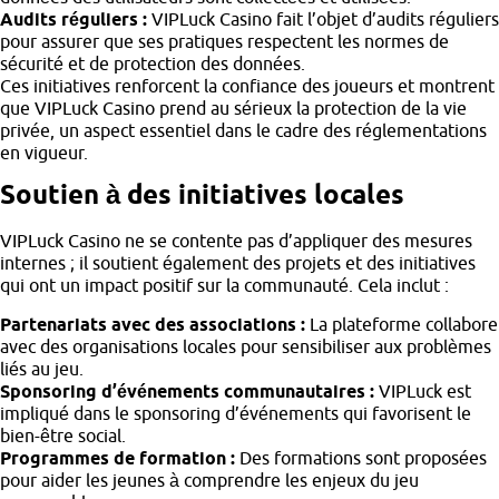
Audits réguliers :
VIPLuck Casino fait l’objet d’audits réguliers
pour assurer que ses pratiques respectent les normes de
sécurité et de protection des données.
Ces initiatives renforcent la confiance des joueurs et montrent
que VIPLuck Casino prend au sérieux la protection de la vie
privée, un aspect essentiel dans le cadre des réglementations
en vigueur.
Soutien à des initiatives locales
VIPLuck Casino ne se contente pas d’appliquer des mesures
internes ; il soutient également des projets et des initiatives
qui ont un impact positif sur la communauté. Cela inclut :
Partenariats avec des associations :
La plateforme collabore
avec des organisations locales pour sensibiliser aux problèmes
liés au jeu.
Sponsoring d’événements communautaires :
VIPLuck est
impliqué dans le sponsoring d’événements qui favorisent le
bien-être social.
Programmes de formation :
Des formations sont proposées
pour aider les jeunes à comprendre les enjeux du jeu