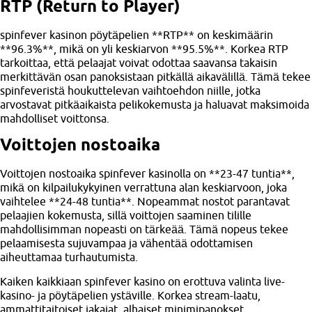
RTP (Return to Player)
spinfever kasinon pöytäpelien **RTP** on keskimäärin
**96.3%**, mikä on yli keskiarvon **95.5%**. Korkea RTP
tarkoittaa, että pelaajat voivat odottaa saavansa takaisin
merkittävän osan panoksistaan pitkällä aikavälillä. Tämä tekee
spinfeveristä houkuttelevan vaihtoehdon niille, jotka
arvostavat pitkäaikaista pelikokemusta ja haluavat maksimoida
mahdolliset voittonsa.
Voittojen nostoaika
Voittojen nostoaika spinfever kasinolla on **23-47 tuntia**,
mikä on kilpailukykyinen verrattuna alan keskiarvoon, joka
vaihtelee **24-48 tuntia**. Nopeammat nostot parantavat
pelaajien kokemusta, sillä voittojen saaminen tilille
mahdollisimman nopeasti on tärkeää. Tämä nopeus tekee
pelaamisesta sujuvampaa ja vähentää odottamisen
aiheuttamaa turhautumista.
Kaiken kaikkiaan spinfever kasino on erottuva valinta live-
kasino- ja pöytäpelien ystäville. Korkea stream-laatu,
ammattitaitoiset jakajat, alhaiset minimipanokset,