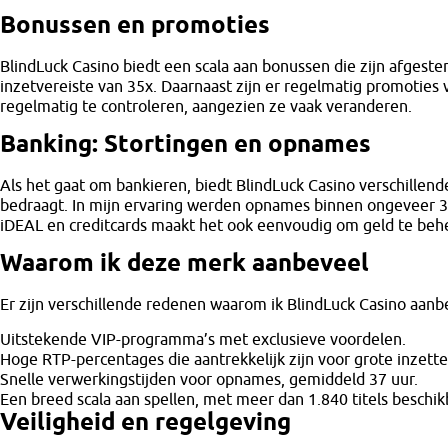
Bonussen en promoties
BlindLuck Casino biedt een scala aan bonussen die zijn afges
inzetvereiste van 35x. Daarnaast zijn er regelmatig promoties 
regelmatig te controleren, aangezien ze vaak veranderen.
Banking: Stortingen en opnames
Als het gaat om bankieren, biedt BlindLuck Casino verschille
bedraagt. In mijn ervaring werden opnames binnen ongeveer 37
iDEAL en creditcards maakt het ook eenvoudig om geld te beh
Waarom ik deze merk aanbeveel
Er zijn verschillende redenen waarom ik BlindLuck Casino aanbe
Uitstekende VIP-programma’s met exclusieve voordelen.
Hoge RTP-percentages die aantrekkelijk zijn voor grote inzette
Snelle verwerkingstijden voor opnames, gemiddeld 37 uur.
Een breed scala aan spellen, met meer dan 1.840 titels beschik
Veiligheid en regelgeving