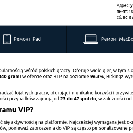
Адрес:
у
пн-пт: 1
сб, вс: 
Ремонт iPad
Ремонт MacB
pularnością wśród polskich graczy. Oferuje wiele gier, w tym slo
840 grami
w ofercie oraz RTP na poziomie
96.3%
, Bitkingz wy
adzać lojalnych graczy, oferując im unikalne korzyści i przywi
zości przypadków zajmują od
23 do 47 godzin
, w zależności od
gramu VIP?
 się aktywnością na platformie. Najczęściej wymagana jest ok
riów, ponieważ zaproszenia do VIP są często personalizowane 