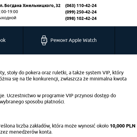
л. Богдана Хмельницкого, 32
(063) 110-42-24
0:00-19:00
(099) 250-42-24
выходной
(098) 102-42-24
ook
Ремонт Apple Watch
ty, stoły do pokera oraz ruletki, a także system VIP, który
różnia się na tle konkurencji, zwłaszcza że minimalna kwota
leje. Uczestnictwo w programie VIP przynosi dostęp do
 wybranego sposobu płatności.
reślona liczba zakładów, która może wynosić około
10,000 PLN
przez menedżerów konta.