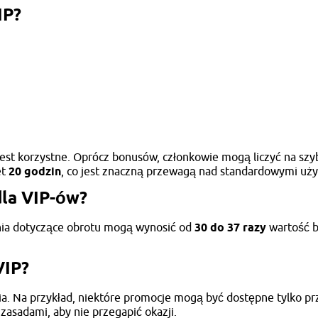
IP?
est korzystne. Oprócz bonusów, członkowie mogą liczyć na szyb
et
20 godzin
, co jest znaczną przewagą nad standardowymi uż
dla VIP-ów?
ia dotyczące obrotu mogą wynosić od
30 do 37 razy
wartość b
VIP?
ia. Na przykład, niektóre promocje mogą być dostępne tylko pr
zasadami, aby nie przegapić okazji.